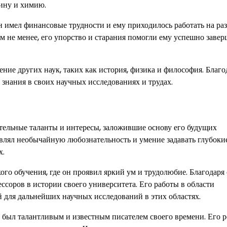
цину и химию.
н имел финансовые трудности и ему приходилось работать на ра
Тем не менее, его упорство и старания помогли ему успешно заве
ие других наук, таких как история, физика и философия. Благо
знания в своих научных исследованиях и трудах.
тельные таланты и интересы, заложившие основу его будущих
являл необычайную любознательность и умение задавать глубоки
х.
ого обучения, где он проявил яркий ум и трудолюбие. Благодаря
соров в истории своего университета. Его работы в области
 для дальнейших научных исследований в этих областях.
н был талантливым и известным писателем своего времени. Его 