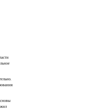
ласти
альное
тельно.
зования
основы
лжил