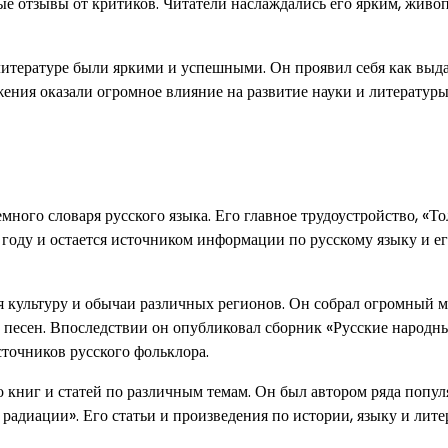
ые отзывы от критиков. Читатели наслаждались его ярким, жив
 литературе были яркими и успешными. Он проявил себя как вы
ения оказали огромное влияние на развитие науки и литературы
ного словаря русского языка. Его главное трудоустройство, «Т
 году и остается источником информации по русскому языку и е
ая культуру и обычаи различных регионов. Он собрал огромный м
и песен. Впоследствии он опубликовал сборник «Русские народн
точников русского фольклора.
 книг и статей по различным темам. Он был автором ряда попу
 радиации». Его статьи и произведения по истории, языку и лите