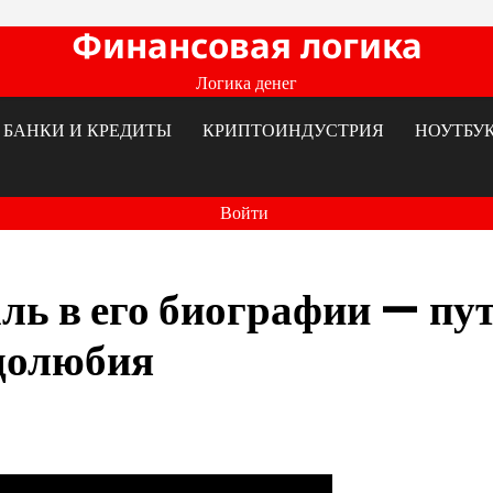
Финансовая логика
Логика денег
БАНКИ И КРЕДИТЫ
КРИПТОИНДУСТРИЯ
НОУТБУ
Войти
ль в его биографии — пут
удолюбия