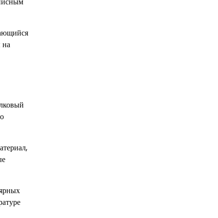
описным
дающийся
 на
олковый
го
атериал,
ые
лярных
ратуре