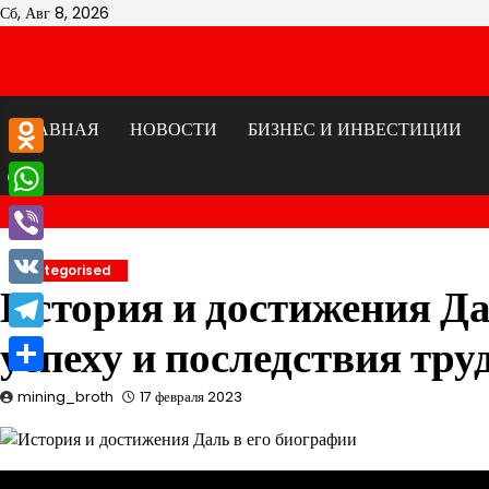
Перейти
Сб, Авг 8, 2026
к
содержимому
ГЛАВНАЯ
НОВОСТИ
БИЗНЕС И ИНВЕСТИЦИИ
Odnoklassniki
WhatsApp
Viber
Uncategorised
История и достижения Да
VK
успеху и последствия тр
Telegram
Отправить
mining_broth
17 февраля 2023