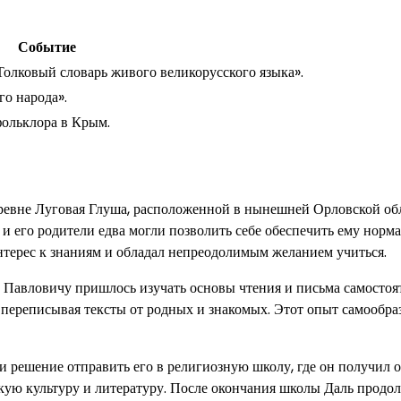
Событие
Толковый словарь живого великорусского языка».
го народа».
фольклора в Крым.
еревне Луговая Глуша, расположенной в нынешней Орловской об
, и его родители едва могли позволить себе обеспечить ему норм
интерес к знаниям и обладал непреодолимым желанием учиться.
 Павловичу пришлось изучать основы чтения и письма самостоя
 переписывая тексты от родных и знакомых. Этот опыт самообра
и решение отправить его в религиозную школу, где он получил 
скую культуру и литературу. После окончания школы Даль продо