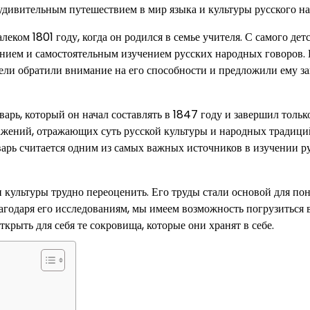
 удивительным путешествием в мир языка и культуры русского на
ком 1801 году, когда он родился в семье учителя. С самого дет
тением и самостоятельным изучением русских народных говоров.
ели обратили внимание на его способности и предложили ему за
арь, который он начал составлять в 1847 году и завершил тольк
ражений, отражающих суть русской культуры и народных традици
варь считается одним из самых важных источников в изучении р
 культуры трудно переоценить. Его труды стали основой для по
агодаря его исследованиям, мы имеем возможность погрузиться 
крыть для себя те сокровища, которые они хранят в себе.