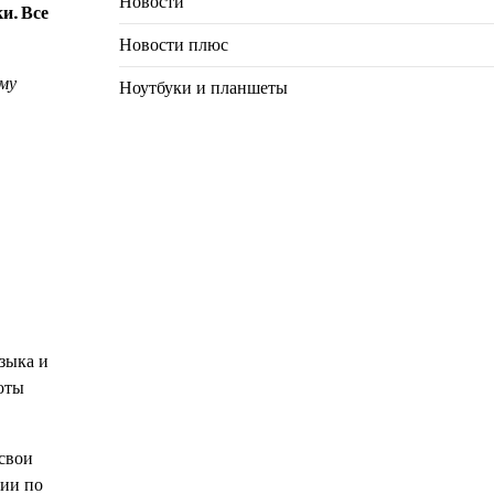
Новости
и. Все
Новости плюс
му
Ноутбуки и планшеты
зыка и
оты
 свои
ции по