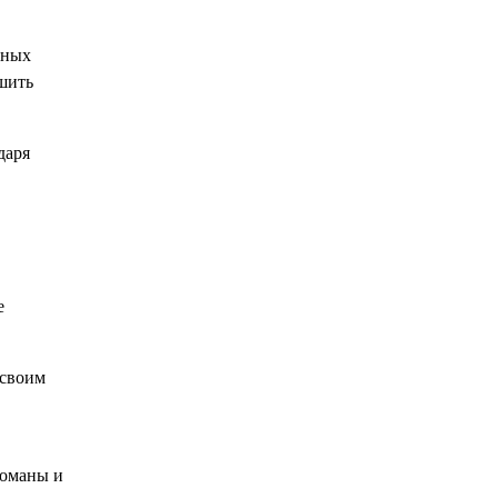
зных
ршить
даря
е
 своим
романы и