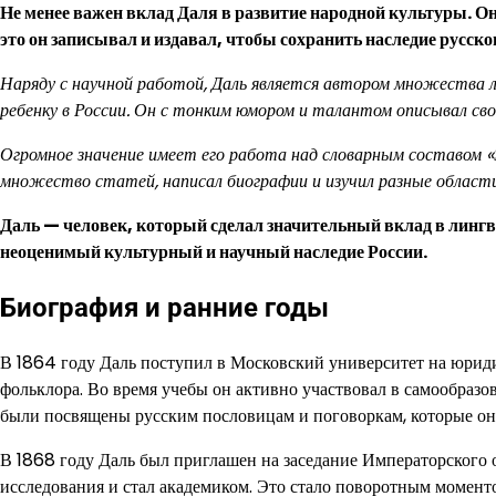
Не менее важен вклад Даля в развитие народной культуры. Он 
это он записывал и издавал, чтобы сохранить наследие русско
Наряду с научной работой, Даль является автором множества л
ребенку в России. Он с тонким юмором и талантом описывал св
Огромное значение имеет его работа над словарным составом «Э
множество статей, написал биографии и изучил разные области
Даль — человек, который сделал значительный вклад в лингви
неоценимый культурный и научный наследие России.
Биография и ранние годы
В 1864 году Даль поступил в Московский университет на юридич
фольклора. Во время учебы он активно участвовал в самообразо
были посвящены русским пословицам и поговоркам, которые он 
В 1868 году Даль был приглашен на заседание Императорского 
исследования и стал академиком. Это стало поворотным моментом