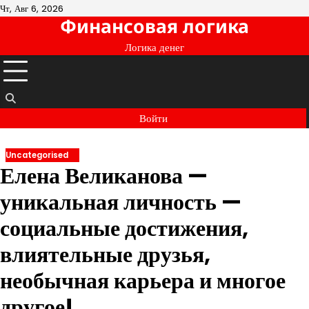
Перейти
Чт, Авг 6, 2026
Финансовая логика
к
содержимому
Логика денег
Войти
Uncategorised
Елена Великанова —
уникальная личность —
социальные достижения,
влиятельные друзья,
необычная карьера и многое
другое!