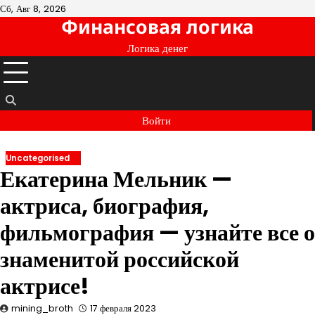
Перейти
Сб, Авг 8, 2026
Финансовая логика
к
содержимому
Логика денег
Войти
Uncategorised
Екатерина Мельник —
актриса, биография,
фильмография — узнайте все о
знаменитой российской
актрисе!
mining_broth
17 февраля 2023