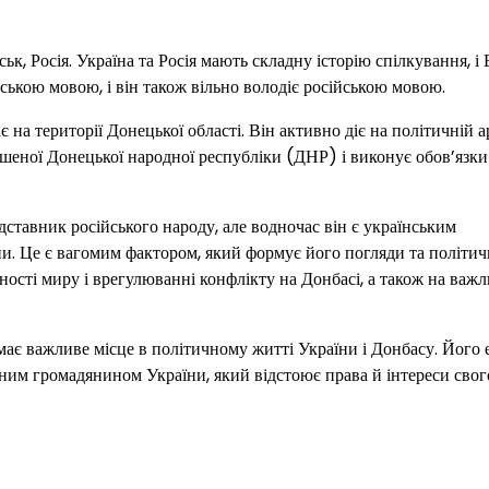
к, Росія. Україна та Росія мають складну історію спілкування, і
йською мовою, і він також вільно володіє російською мовою.
а території Донецької області. Він активно діє на політичній ар
лошеної Донецької народної республіки (ДНР) і виконує обов’язки
дставник російського народу, але водночас він є українським
и. Це є вагомим фактором, який формує його погляди та політи
ності миру і врегулюванні конфлікту на Донбасі, а також на важл
має важливе місце в політичному житті України і Донбасу. Його 
ивним громадянином України, який відстоює права й інтереси свог