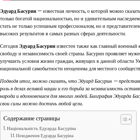
Эдуард Басурин
— известная личность, о которой можно сказать
только богатой национальностью, но и удивительным наследием
стать не только успешным профессионалом, но и представителем
высоких результатов в самых разных сферах деятельности.
Сегодня
Эдуард Басурин
известен также как главный военный 
свободу и независимость своей страны. Басурин проявляет муже
улучшить условия жизни граждан, живущих в данной области Ук
национальной самобытности неоценима для местного сообществ
Подводя итог, можно сказать, что Эдуард Басурин — представ
роль в делах великой нации и его борьба за независимость оста
народа и вдохновением для многих людей. Биография Эдуарда Ба
свои силы можно достичь любой цели.
Содержание страницы
Національність Едуарда Басуріна
Походження Едуарда Басуріна