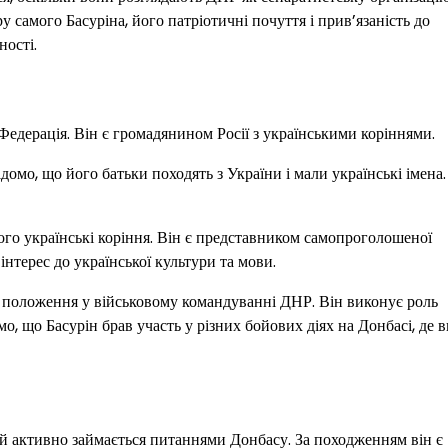
у самого Басуріна, його патріотичні почуття і прив’язаність до
ності.
 Федерація. Він є громадянином Росії з українськими коріннями.
омо, що його батьки походять з України і мали українські імена.
го українські коріння. Він є представником самопроголошеної
нтерес до української культури та мови.
ке положення у військовому командуванні ДНР. Він виконує роль
, що Басурін брав участь у різних бойових діях на Донбасі, де 
кий активно займається питаннями Донбасу. За походженням він є