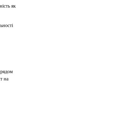
ність як
ьності
урядом
т на