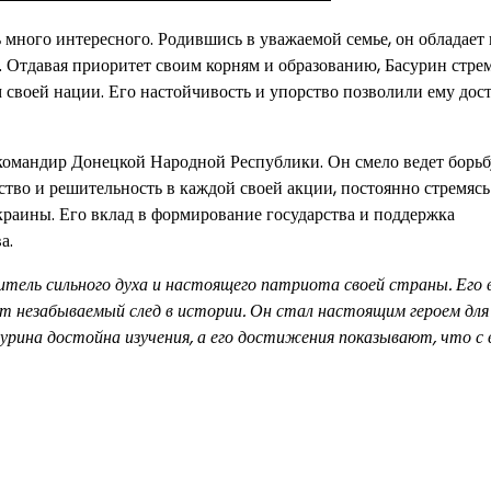
 много интересного. Родившись в уважаемой семье, он обладает 
. Отдавая приоритет своим корням и образованию, Басурин стре
 своей нации. Его настойчивость и упорство позволили ему дос
командир Донецкой Народной Республики. Он смело ведет борьб
ство и решительность в каждой своей акции, постоянно стремясь
раины. Его вклад в формирование государства и поддержка
а.
итель сильного духа и настоящего патриота своей страны. Его
вят незабываемый след в истории. Он стал настоящим героем для
сурина достойна изучения, а его достижения показывают, что с 