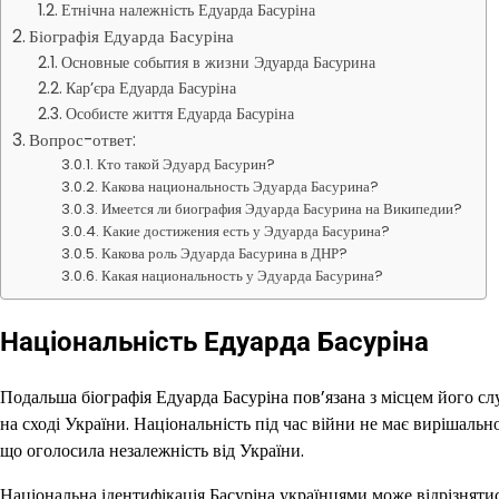
Етнічна належність Едуарда Басуріна
Біографія Едуарда Басуріна
Основные события в жизни Эдуарда Басурина
Кар’єра Едуарда Басуріна
Особисте життя Едуарда Басуріна
Вопрос-ответ:
Кто такой Эдуард Басурин?
Какова национальность Эдуарда Басурина?
Имеется ли биография Эдуарда Басурина на Википедии?
Какие достижения есть у Эдуарда Басурина?
Какова роль Эдуарда Басурина в ДНР?
Какая национальность у Эдуарда Басурина?
Національність Едуарда Басуріна
Подальша біографія Едуарда Басуріна пов’язана з місцем його сл
на сході України. Національність під час війни не має вирішальн
що оголосила незалежність від України.
Національна ідентифікація Басуріна українцями може відрізнятис