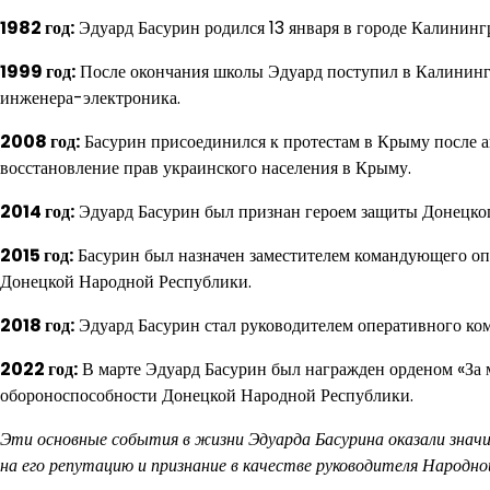
1982 год:
Эдуард Басурин родился 13 января в городе Калининг
1999 год:
После окончания школы Эдуард поступил в Калининг
инженера-электроника.
2008 год:
Басурин присоединился к протестам в Крыму после а
восстановление прав украинского населения в Крыму.
2014 год:
Эдуард Басурин был признан героем защиты Донецкого
2015 год:
Басурин был назначен заместителем командующего о
Донецкой Народной Республики.
2018 год:
Эдуард Басурин стал руководителем оперативного к
2022 год:
В марте Эдуард Басурин был награжден орденом «За м
обороноспособности Донецкой Народной Республики.
Эти основные события в жизни Эдуарда Басурина оказали значи
на его репутацию и признание в качестве руководителя Народно