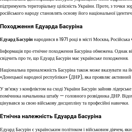
підтримують територіальну цілісність України. Проте, з точки зор
російського народу становлять основу його національної ідентич
Походження Едуарда Басуріна
Едуард Басурін
народився в 1971 році в місті Москва, Російська
Інформація про етнічне походження Басуріна обмежена. Однак від
свідчить про те, що Едуард Басурін має українське походження.
Національна приналежність Басуріна також може вказувати на йо
«Донецької народної республіки» (ДНР), яка проявляє активний і
У зв’язку з конфліктом на сході України Басурін зайняв лідерсь
помічника начальника штабу — головного розвідника ДНР. Відомо
цінувався за свою військову дисципліну та професійні навички.
Етнічна належність Едуарда Басуріна
Едуард Басурін є українським політиком і військовим діячем, я