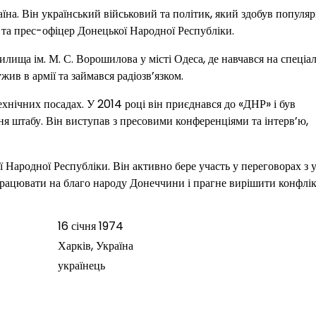
аїна. Він український військовий та політик, який здобув популяр
та прес-офіцер Донецької Народної Республіки.
лища ім. М. С. Ворошилова у місті Одеса, де навчався на спеціал
жив в армії та займався радіозв’язком.
ехнічних посадах. У 2014 році він приєднався до «ДНР» і був
 штабу. Він виступав з пресовими конференціями та інтерв’ю,
 Народної Республіки. Він активно бере участь у переговорах з 
рацювати на благо народу Донеччини і прагне вирішити конфлік
16 січня 1974
Харків, Україна
українець