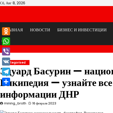
Перейти
Сб, Авг 8, 2026
к
содержимому
ГЛАВНАЯ
НОВОСТИ
БИЗНЕС И ИНВЕСТИЦИИ
Odnoklassniki
WhatsApp
Viber
Uncategorised
Эдуард Басурин — нацио
VK
Википедия — узнайте все
Telegram
Отправить
информации ДНР
mining_broth
16 февраля 2023