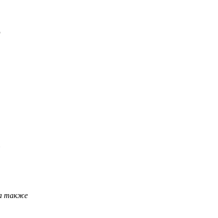
ю
.
 а также