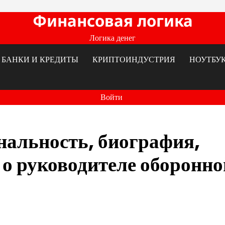
Финансовая логика
Логика денег
БАНКИ И КРЕДИТЫ
КРИПТОИНДУСТРИЯ
НОУТБУ
Войти
нальность, биография,
 о руководителе оборонно