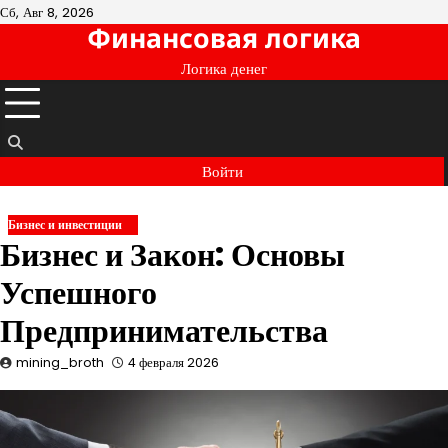
Перейти
Сб, Авг 8, 2026
Финансовая логика
к
содержимому
Логика денег
Войти
Бизнес и инвестиции
Бизнес и Закон: Основы
Успешного
Предпринимательства
mining_broth
4 февраля 2026