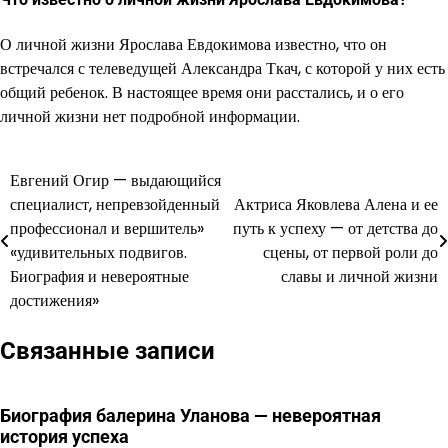
О личной жизни Ярослава Евдокимова известно, что он
встречался с телеведущей Александра Ткач, с которой у них есть
общий ребенок. В настоящее время они расстались, и о его
личной жизни нет подробной информации.
Евгений Огир — выдающийся
Навигация
специалист, непревзойденный
Актриса Яковлева Алена и ее
по
профессионал и вершитель»
путь к успеху — от детства до
«удивительных подвигов.
сцены, от первой роли до
записям
Биография и невероятные
славы и личной жизни
достижения»
Связанные записи
Биография балерина Уланова — невероятная
история успеха