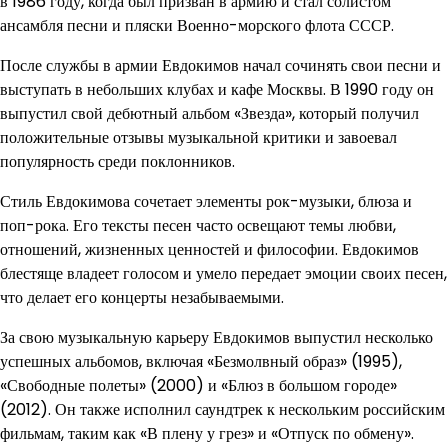
в 1986 году, когда был призван в армию и стал солистом
ансамбля песни и пляски Военно-морского флота СССР.
После службы в армии Евдокимов начал сочинять свои песни и
выступать в небольших клубах и кафе Москвы. В 1990 году он
выпустил свой дебютный альбом «Звезда», который получил
положительные отзывы музыкальной критики и завоевал
популярность среди поклонников.
Стиль Евдокимова сочетает элементы рок-музыки, блюза и
поп-рока. Его тексты песен часто освещают темы любви,
отношений, жизненных ценностей и философии. Евдокимов
блестяще владеет голосом и умело передает эмоции своих песен,
что делает его концерты незабываемыми.
За свою музыкальную карьеру Евдокимов выпустил несколько
успешных альбомов, включая «Безмолвный образ» (1995),
«Свободные полеты» (2000) и «Блюз в большом городе»
(2012). Он также исполнил саундтрек к нескольким российским
фильмам, таким как «В плену у грез» и «Отпуск по обмену».