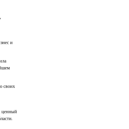
,
изнес и
ила
ейшем
о своих
а ценный
ласти.