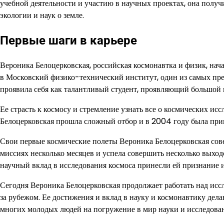
учебной деятельности и участию в научных проектах, она получ
экологии и наук о земле.
Первые шаги в карьере
Вероника Белоцерковская, российская космонавтка и физик, нача
в Московский физико-технический институт, один из самых пр
проявила себя как талантливый студент, проявляющий большой 
Ее страсть к космосу и стремление узнать все о космических ис
Белоцерковская прошла сложный отбор и в 2004 году была прин
Свои первые космические полеты Вероника Белоцерковская сов
миссиях несколько месяцев и успела совершить несколько выход
научный вклад в исследования космоса принесли ей признание 
Сегодня Вероника Белоцерковская продолжает работать над иссл
за рубежом. Ее достижения и вклад в науку и космонавтику де
многих молодых людей на погружение в мир науки и исследова