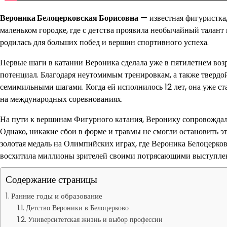
Вероника Белоцерковская Борисовна
— известная фигуристка,
маленьком городке, где с детства проявила необычайный талант 
родилась для больших побед и вершин спортивного успеха.
Первые шаги в катании Вероника сделала уже в пятилетнем возр
потенциал. Благодаря неутомимым тренировкам, а также твердой
семимильными шагами. Когда ей исполнилось 12 лет, она уже с
на международных соревнованиях.
На пути к вершинам Фигурного катания, Веронику сопровождала 
Однако, никакие сбои в форме и травмы не смогли остановить э
золотая медаль на Олимпийских играх, где Вероника Белоцерко
восхитила миллионы зрителей своими потрясающими выступлен
Содержание страницы
Ранние годы и образование
Детство Вероники в Белоцерково
Университетская жизнь и выбор профессии