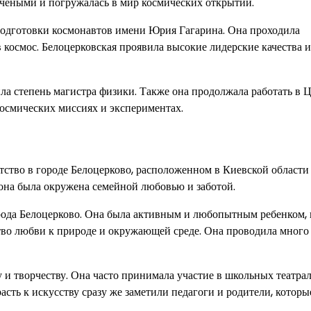
учеными и погружалась в мир космических открытий.
подготовки космонавтов имени Юрия Гагарина. Она проходила
 космос. Белоцерковская проявила высокие лидерские качества и
а степень магистра физики. Также она продолжала работать в 
космических миссиях и экспериментах.
тство в городе Белоцерково, расположенном в Киевской области
, она была окружена семейной любовью и заботой.
орода Белоцерково. Она была активным и любопытным ребенком, 
ство любви к природе и окружающей среде. Она проводила много
у и творчеству. Она часто принимала участие в школьных театра
асть к искусству сразу же заметили педагоги и родители, которы