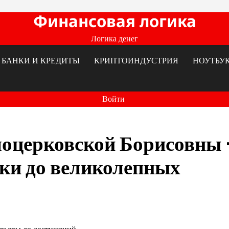
Финансовая логика
Логика денег
БАНКИ И КРЕДИТЫ
КРИПТОИНДУСТРИЯ
НОУТБУ
Войти
лоцерковской Борисовны
тки до великолепных