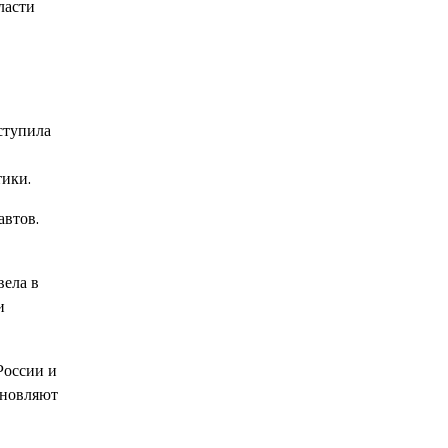
ласти
оступила
тики.
автов.
вела в
и
России и
хновляют