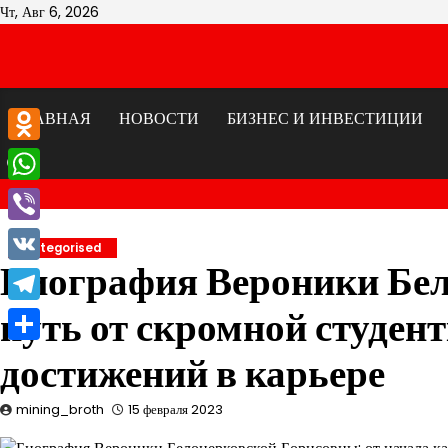
Перейти
Чт, Авг 6, 2026
к
содержимому
ГЛАВНАЯ
НОВОСТИ
БИЗНЕС И ИНВЕСТИЦИИ
Odnoklassniki
WhatsApp
Viber
Uncategorised
Биография Вероники Бе
VK
путь от скромной студен
Telegram
Отправить
достижений в карьере
mining_broth
15 февраля 2023