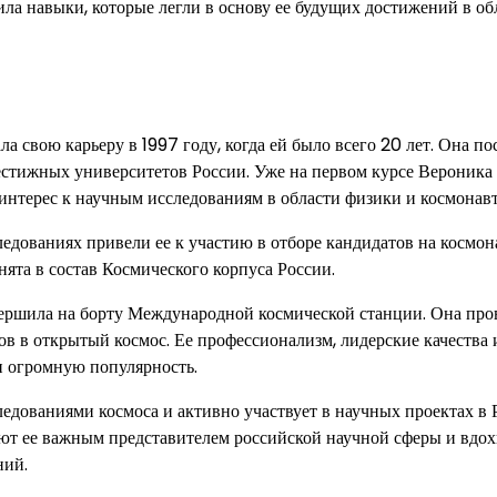
ила навыки, которые легли в основу ее будущих достижений в об
ла свою карьеру в 1997 году, когда ей было всего 20 лет. Она п
естижных университетов России. Уже на первом курсе Вероника
интерес к научным исследованиям в области физики и космонав
следованиях привели ее к участию в отборе кандидатов на космон
ята в состав Космического корпуса России.
ершила на борту Международной космической станции. Она про
ов в открытый космос. Ее профессионализм, лидерские качества 
и огромную популярность.
едованиями космоса и активно участвует в научных проектах в 
лают ее важным представителем российской научной сферы и вдо
ний.