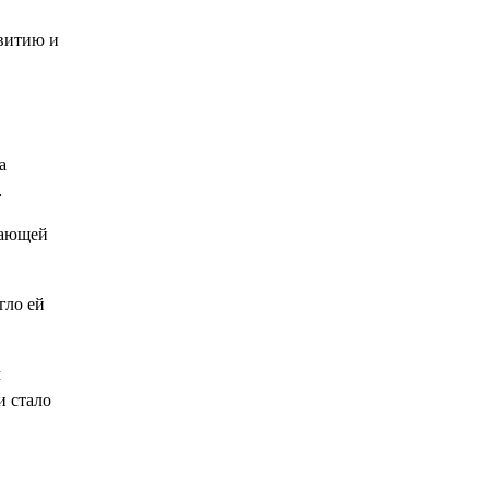
звитию и
а
.
жающей
гло ей
м
и стало