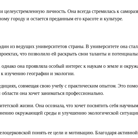
и целеустремленную личность. Она всегда стремилась к самора
му городу и остается преданным его красоте и культуре.
дин из ведущих университетов страны. В университете она стал
проектах, что позволило ей раскрыть свои таланты и потенциалы
 однако она проявляла особый интерес к наукам о земле и окру
 к изучению географии и экологии.
едициях, совмещая свою учебу с практическим опытом. Это помо
 области она хочет заниматься профессионально.
тетской жизни. Она осознала, что хочет посвятить себя научны
хранению окружающей среды и улучшению экологической ситуаци
лоцерковской понять ее цели и мотивацию. Благодаря активной