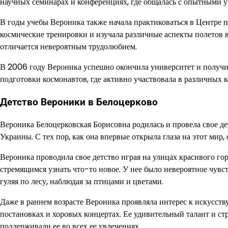
научных семинарах и конференциях, где общалась с опытными 
В годы учебы Вероника также начала практиковаться в Центре 
космические тренировки и изучала различные аспекты полетов в
отличается невероятным трудолюбием.
В 2006 году Вероника успешно окончила университет и получил
подготовки космонавтов, где активно участвовала в различных 
Детство Вероники в Белоцерково
Вероника Белоцерковская Борисовна родилась и провела свое де
Украины. С тех пор, как она впервые открыла глаза на этот мир
Вероника проводила свое детство играя на улицах красивого г
стремящимся узнать что-то новое. У нее было невероятное чув
гуляя по лесу, наблюдая за птицами и цветами.
Даже в раннем возрасте Вероника проявляла интерес к искусств
постановках и хоровых концертах. Ее удивительный талант и стр
поддерживали ее во всех ее увлечениях.