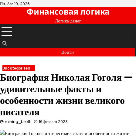
Перейти
Пн, Авг 10, 2026
Финансовая логика
к
содержимому
Логика денег
Войти
Uncategorised
Биография Николая Гоголя —
удивительные факты и
особенности жизни великого
писателя
mining_broth
16 февраля 2023