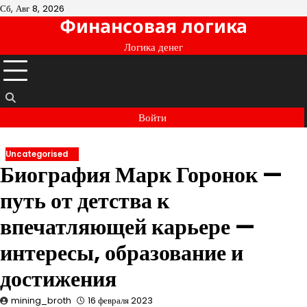
Перейти
Сб, Авг 8, 2026
Финансовая логика
к
содержимому
Логика денег
Войти
Uncategorised
Биография Марк Горонок —
путь от детства к
впечатляющей карьере —
интересы, образование и
достижения
mining_broth
16 февраля 2023