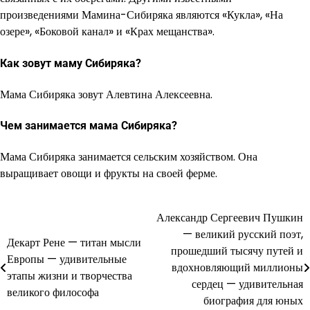
произведениями Мамина-Сибиряка являются «Кукла», «На
озере», «Боковой канал» и «Крах мещанства».
Как зовут маму Сибиряка?
Мама Сибиряка зовут Алевтина Алексеевна.
Чем занимается мама Сибиряка?
Мама Сибиряка занимается сельским хозяйством. Она
выращивает овощи и фрукты на своей ферме.
Александр Сергеевич Пушкин
Навигация
— великий русский поэт,
Декарт Рене — титан мысли
по
прошедший тысячу путей и
Европы — удивительные
вдохновляющий миллионы
записям
этапы жизни и творчества
сердец — удивительная
великого философа
биография для юных