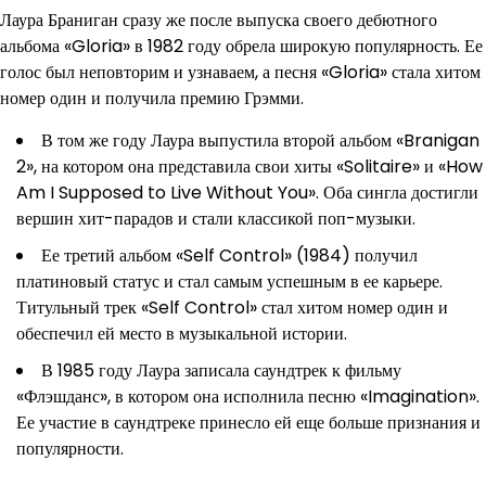
Лаура Браниган сразу же после выпуска своего дебютного
альбома «Gloria» в 1982 году обрела широкую популярность. Ее
голос был неповторим и узнаваем, а песня «Gloria» стала хитом
номер один и получила премию Грэмми.
В том же году Лаура выпустила второй альбом «Branigan
2», на котором она представила свои хиты «Solitaire» и «How
Am I Supposed to Live Without You». Оба сингла достигли
вершин хит-парадов и стали классикой поп-музыки.
Ее третий альбом «Self Control» (1984) получил
платиновый статус и стал самым успешным в ее карьере.
Титульный трек «Self Control» стал хитом номер один и
обеспечил ей место в музыкальной истории.
В 1985 году Лаура записала саундтрек к фильму
«Флэшданс», в котором она исполнила песню «Imagination».
Ее участие в саундтреке принесло ей еще больше признания и
популярности.