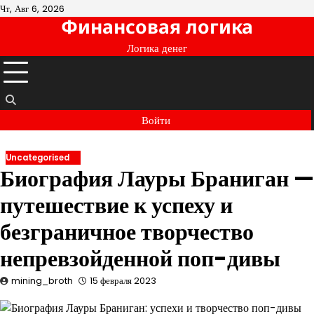
Перейти
Чт, Авг 6, 2026
Финансовая логика
к
содержимому
Логика денег
Войти
Uncategorised
Биография Лауры Браниган —
путешествие к успеху и
безграничное творчество
непревзойденной поп-дивы
mining_broth
15 февраля 2023