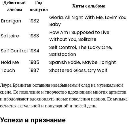
Дебютный
Год
Хиты с альбома
альбом
выпуска
Gloria, All Night With Me, Lovin’ You
Branigan
1982
Baby
How Am I Supposed to Live
Solitaire
1983
Without You, Solitaire
Self Control, The Lucky One,
Self Control
1984
Satisfaction
Hold Me
1985
Spanish Eddie, Maybe Tonight
Touch
1987
Shattered Glass, Cry Wolf
Лаура Браниган оставила незабываемый след на музыкальной
сцене. Ее появление и творчество вдохновили многих артистов
и продолжают вдохновлять новые поколения певцов. Ее музыка
остается актуальной и популярной и по сей день.
Успехи и признание