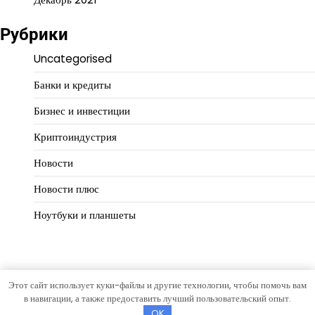
Рубрики
Uncategorised
Банки и кредиты
Бизнес и инвестиции
Криптоиндустрия
Новости
Новости плюс
Ноутбуки и планшеты
Этот сайт использует куки-файлы и другие технологии, чтобы помочь вам
Copyright © 2026
Финансовая логика
Тема Hourly News от
в навигации, а также предоставить лучший пользовательский опыт.
Artify Themes
.
OK