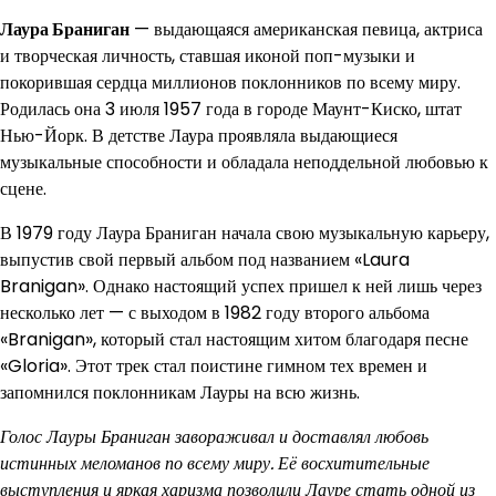
Лаура Браниган
— выдающаяся американская певица, актриса
и творческая личность, ставшая иконой поп-музыки и
покорившая сердца миллионов поклонников по всему миру.
Родилась она 3 июля 1957 года в городе Маунт-Киско, штат
Нью-Йорк. В детстве Лаура проявляла выдающиеся
музыкальные способности и обладала неподдельной любовью к
сцене.
В 1979 году Лаура Браниган начала свою музыкальную карьеру,
выпустив свой первый альбом под названием «Laura
Branigan». Однако настоящий успех пришел к ней лишь через
несколько лет — с выходом в 1982 году второго альбома
«Branigan», который стал настоящим хитом благодаря песне
«Gloria». Этот трек стал поистине гимном тех времен и
запомнился поклонникам Лауры на всю жизнь.
Голос Лауры Браниган завораживал и доставлял любовь
истинных меломанов по всему миру. Её восхитительные
выступления и яркая харизма позволили Лауре стать одной из