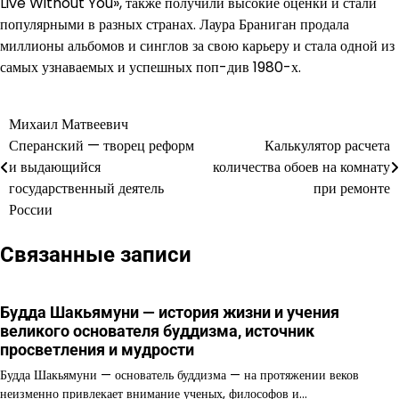
Live Without You», также получили высокие оценки и стали
популярными в разных странах. Лаура Браниган продала
миллионы альбомов и синглов за свою карьеру и стала одной из
самых узнаваемых и успешных поп-див 1980-х.
Михаил Матвеевич
Навигация
Сперанский — творец реформ
Калькулятор расчета
по
и выдающийся
количества обоев на комнату
государственный деятель
при ремонте
записям
России
Связанные записи
Будда Шакьямуни — история жизни и учения
великого основателя буддизма, источник
просветления и мудрости
Будда Шакьямуни — основатель буддизма — на протяжении веков
неизменно привлекает внимание ученых, философов и…