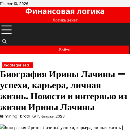
Перейти
Пн, Авг 10, 2026
Финансовая логика
к
содержимому
Логика денег
Войти
Uncategorised
Биография Ирины Лачины —
успехи, карьера, личная
жизнь. Новости и интервью из
жизни Ирины Лачины
mining_broth
15 февраля 2023