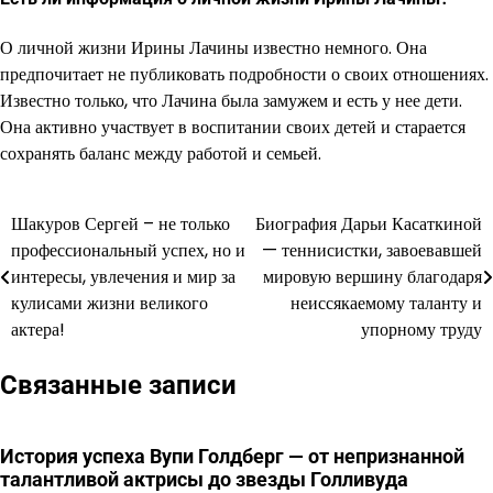
О личной жизни Ирины Лачины известно немного. Она
предпочитает не публиковать подробности о своих отношениях.
Известно только, что Лачина была замужем и есть у нее дети.
Она активно участвует в воспитании своих детей и старается
сохранять баланс между работой и семьей.
Шакуров Сергей – не только
Биография Дарьи Касаткиной
Навигация
профессиональный успех, но и
— теннисистки, завоевавшей
по
интересы, увлечения и мир за
мировую вершину благодаря
кулисами жизни великого
неиссякаемому таланту и
записям
актера!
упорному труду
Связанные записи
История успеха Вупи Голдберг — от непризнанной
талантливой актрисы до звезды Голливуда