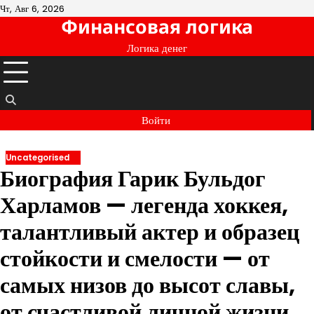
Перейти
Чт, Авг 6, 2026
Финансовая логика
к
содержимому
Логика денег
Войти
Uncategorised
Биография Гарик Бульдог
Харламов — легенда хоккея,
талантливый актер и образец
стойкости и смелости — от
самых низов до высот славы,
от счастливой личной жизни