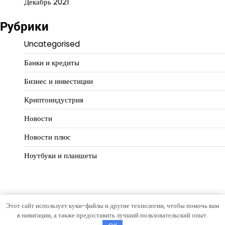
Декабрь 2021
Рубрики
Uncategorised
Банки и кредиты
Бизнес и инвестиции
Криптоиндустрия
Новости
Новости плюс
Ноутбуки и планшеты
Этот сайт использует куки-файлы и другие технологии, чтобы помочь вам
Copyright © 2026
Финансовая логика
Тема Hourly News от
в навигации, а также предоставить лучший пользовательский опыт.
Artify Themes
.