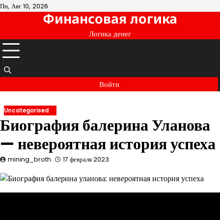
Перейти
Пн, Авг 10, 2026
Финансовая логика
к
содержимому
Логика денег
Войти
Uncategorised
Биография балерина Уланова
— невероятная история успеха
mining_broth
17 февраля 2023