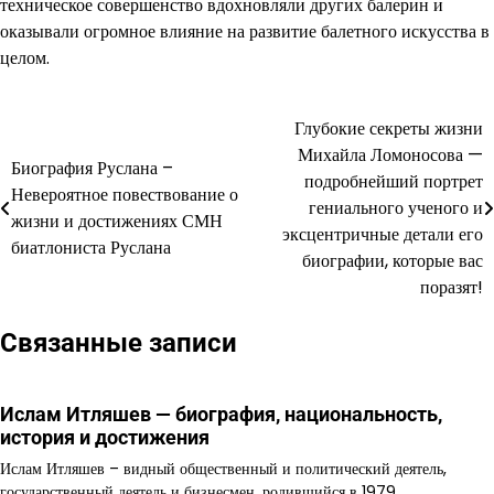
техническое совершенство вдохновляли других балерин и
оказывали огромное влияние на развитие балетного искусства в
целом.
Глубокие секреты жизни
Навигация
Михайла Ломоносова —
Биография Руслана –
по
подробнейший портрет
Невероятное повествование о
гениального ученого и
записям
жизни и достижениях СМН
эксцентричные детали его
биатлониста Руслана
биографии, которые вас
поразят!
Связанные записи
Ислам Итляшев — биография, национальность,
история и достижения
Ислам Итляшев – видный общественный и политический деятель,
государственный деятель и бизнесмен, родившийся в 1979…