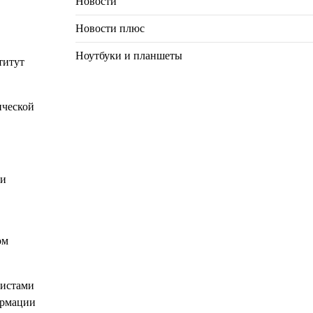
Новости
Новости плюс
Ноутбуки и планшеты
титут
ической
ми
ом
листами
ормации