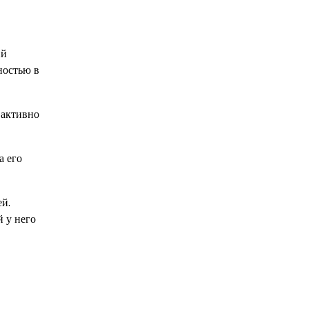
ий
ностью в
 активно
а его
ей.
й у него