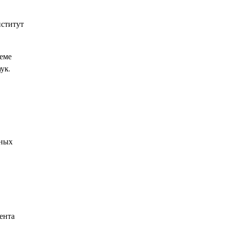
нститут
теме
ук.
дных
ента