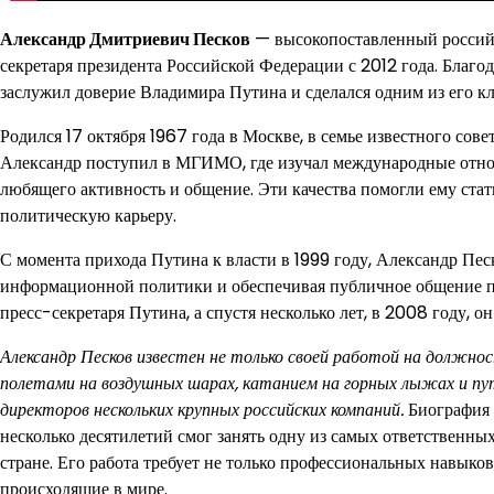
Александр Дмитриевич Песков
— высокопоставленный российс
секретаря президента Российской Федерации с 2012 года. Благо
заслужил доверие Владимира Путина и сделался одним из его к
Родился 17 октября 1967 года в Москве, в семье известного со
Александр поступил в МГИМО, где изучал международные отноше
любящего активность и общение. Эти качества помогли ему стат
политическую карьеру.
С момента прихода Путина к власти в 1999 году, Александр Пес
информационной политики и обеспечивая публичное общение пр
пресс-секретаря Путина, а спустя несколько лет, в 2008 году, о
Александр Песков известен не только своей работой на должност
полетами на воздушных шарах, катанием на горных лыжах и пут
директоров нескольких крупных российских компаний.
Биография 
несколько десятилетий смог занять одну из самых ответственны
стране. Его работа требует не только профессиональных навыков
происходящие в мире.