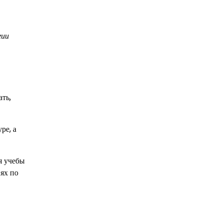
гии
ать,
ре, а
я учебы
ях по