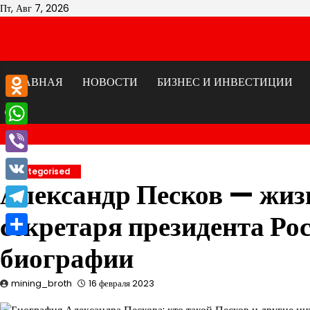
Перейти
Пт, Авг 7, 2026
к
содержимому
ГЛАВНАЯ
НОВОСТИ
БИЗНЕС И ИНВЕСТИЦИИ
Odnoklassniki
WhatsApp
Viber
Uncategorised
Александр Песков — жизн
VK
секретаря президента Рос
Telegram
Отправить
биографии
mining_broth
16 февраля 2023