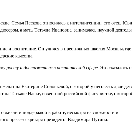
оскве. Семья Пескова относилась к интеллигенции: его отец, Юр
юсером, а мать, Татьяна Ивановна, занималась научной деятель
ание и воспитание. Он учился в престижных школах Москвы, где
ерские качества.
ому росту и достижениям в политической сфере.
Это сказалось н
женат на Екатерине Соловьевой, с которой у него есть двое дет
ат на Татьяне Навке, известной российской фигуристке, с которо
о жизни и поддержкой в работе, несмотря на сложности и
ьного пресс-секретаря президента Владимира Путина.