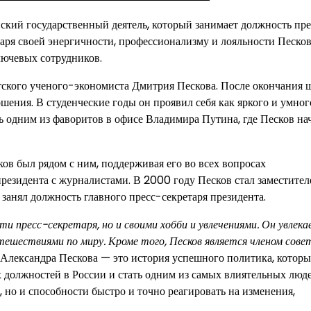
кий государственный деятель, который занимает должность пре
даря своей энергичности, профессионализму и лояльности Песко
лючевых сотрудников.
ветского ученого-экономиста Дмитрия Пескова. После окончания
ния. В студенческие годы он проявил себя как яркого и умног
ь одним из фаворитов в офисе Владимира Путина, где Песков на
ков был рядом с ним, поддерживая его во всех вопросах
езидента с журналистами. В 2000 году Песков стал заместител
н занял должность главного пресс-секретаря президента.
и пресс-секретаря, но и своими хобби и увлечениями. Он увлека
ешествиями по миру. Кроме того, Песков является членом сове
Александра Пескова — это история успешного политика, которы
х должностей в России и стать одним из самых влиятельных люд
, но и способности быстро и точно реагировать на изменения,