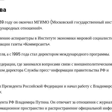
ва
1989 году он окончил МГИМО (Московский государственный инс
дународных отношений».
влению аспирантуры в Институте экономики мировой социалист
акции газеты «Коммерсантъ».
ля, а с 1995 года стал директором международного программы.
Федерации, где занимался вопросами связи с внешнеполитически
иком директора Службы пресс-информации правительства РФ и
я Президента Российской Федерации и начал работу с Владимир
Ф.
дента РФ Владимира Путина. Он отвечает за отношения с журна
ормационное пространство и распространение официальной инф