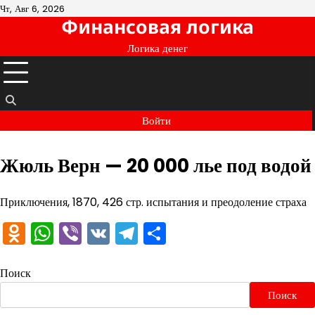
Перейти
Чт, Авг 6, 2026
Финансовая логика
к
содержимому
Логика денег
Войти
Жюль Верн — 20 000 лье под водой
Приключения, 1870, 426 стр. испытания и преодоление страха
Odnoklassniki
WhatsApp
Viber
VK
Telegram
Отправить
Поиск
Поиск