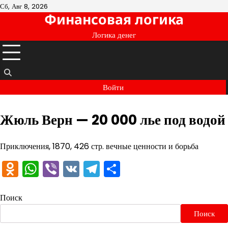
Перейти
Сб, Авг 8, 2026
Финансовая логика
к
содержимому
Логика денег
Войти
Жюль Верн — 20 000 лье под водой
Приключения, 1870, 426 стр. вечные ценности и борьба
Odnoklassniki
WhatsApp
Viber
VK
Telegram
Отправить
Поиск
Поиск