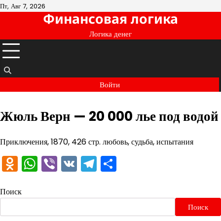
Перейти
Пт, Авг 7, 2026
Финансовая логика
к
содержимому
Логика денег
Войти
Жюль Верн — 20 000 лье под водой
Приключения, 1870, 426 стр. любовь, судьба, испытания
Odnoklassniki
WhatsApp
Viber
VK
Telegram
Отправить
Поиск
Поиск