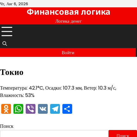
Перейти
Чт, Авг 6, 2026
Финансовая логика
к
содержимому
Логика денег
Войти
Токио
Температура: 42.1°C, Осадки: 107.3 мм, Ветер: 10.3 м/с,
Влажность: 53%
Odnoklassniki
WhatsApp
Viber
VK
Telegram
Отправить
Поиск
Поиск