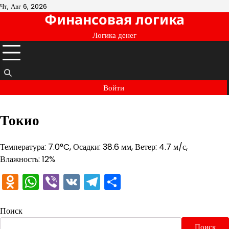
Перейти
Чт, Авг 6, 2026
Финансовая логика
к
содержимому
Логика денег
Войти
Токио
Температура: 7.0°C, Осадки: 38.6 мм, Ветер: 4.7 м/с,
Влажность: 12%
Odnoklassniki
WhatsApp
Viber
VK
Telegram
Отправить
Поиск
Поиск