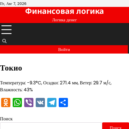
Перейти
Пт, Авг 7, 2026
Финансовая логика
к
содержимому
Логика денег
Войти
Токио
Температура: -9.3°C, Осадки: 271.4 мм, Ветер: 29.7 м/с,
Влажность: 43%
Odnoklassniki
WhatsApp
Viber
VK
Telegram
Отправить
Поиск
Поиск