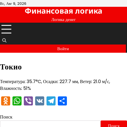
Перейти
Вс, Авг 9, 2026
Финансовая логика
к
содержимому
Логика денег
Войти
Токио
Температура: 35.7°C, Осадки: 227.7 мм, Ветер: 21.0 м/с,
Влажность: 51%
Odnoklassniki
WhatsApp
Viber
VK
Telegram
Отправить
Поиск
Поиск