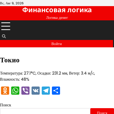
Перейти
Вс, Авг 9, 2026
Финансовая логика
к
содержимому
Логика денег
Войти
Токио
Температура: 27.1°C, Осадки: 231.2 мм, Ветер: 3.4 м/с,
Влажность: 48%
Odnoklassniki
WhatsApp
Viber
VK
Telegram
Отправить
Поиск
Поиск