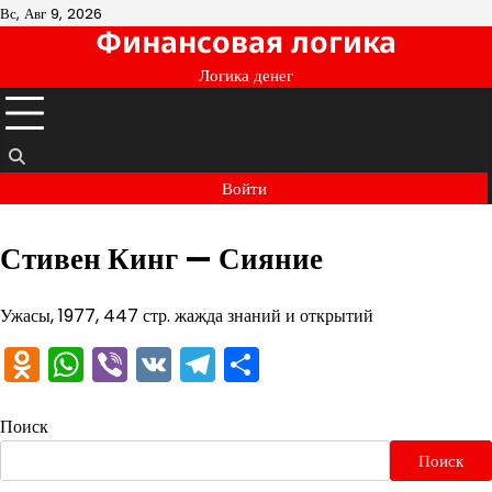
Перейти
Вс, Авг 9, 2026
Финансовая логика
к
содержимому
Логика денег
Войти
Стивен Кинг — Сияние
Ужасы, 1977, 447 стр. жажда знаний и открытий
Odnoklassniki
WhatsApp
Viber
VK
Telegram
Отправить
Поиск
Поиск