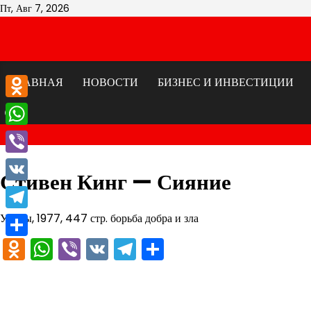
Перейти
Пт, Авг 7, 2026
к
содержимому
ГЛАВНАЯ
НОВОСТИ
БИЗНЕС И ИНВЕСТИЦИИ
Odnoklassniki
WhatsApp
Viber
Стивен Кинг — Сияние
VK
Ужасы, 1977, 447 стр. борьба добра и зла
Telegram
Odnoklassniki
WhatsApp
Viber
VK
Telegram
Отправить
Отправить