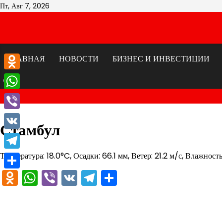
Перейти
Пт, Авг 7, 2026
к
содержимому
ГЛАВНАЯ
НОВОСТИ
БИЗНЕС И ИНВЕСТИЦИИ
Odnoklassniki
WhatsApp
Viber
Стамбул
VK
Температура: 18.0°C, Осадки: 66.1 мм, Ветер: 21.2 м/с, Влажност
Telegram
Odnoklassniki
WhatsApp
Viber
VK
Telegram
Отправить
Отправить