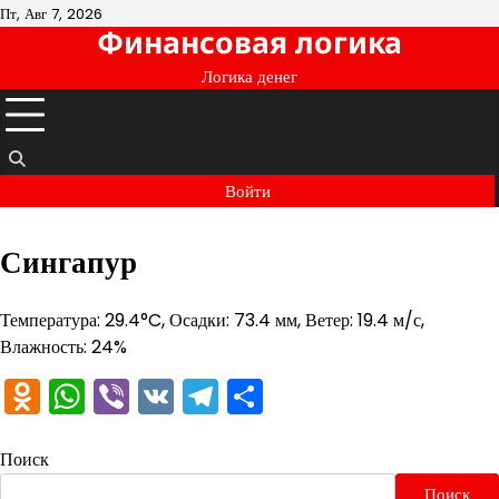
Перейти
Пт, Авг 7, 2026
Финансовая логика
к
содержимому
Логика денег
Войти
Сингапур
Температура: 29.4°C, Осадки: 73.4 мм, Ветер: 19.4 м/с,
Влажность: 24%
Odnoklassniki
WhatsApp
Viber
VK
Telegram
Отправить
Поиск
Поиск