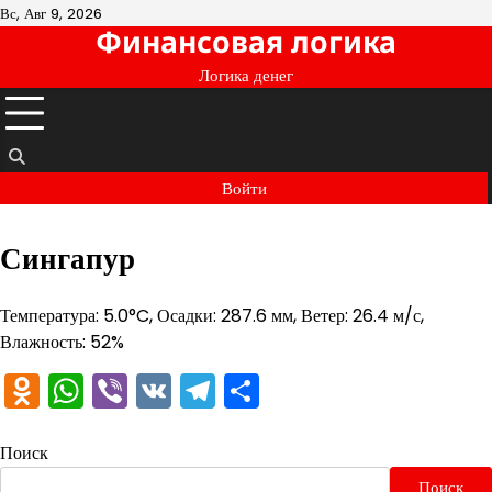
Перейти
Вс, Авг 9, 2026
Финансовая логика
к
содержимому
Логика денег
Войти
Сингапур
Температура: 5.0°C, Осадки: 287.6 мм, Ветер: 26.4 м/с,
Влажность: 52%
Odnoklassniki
WhatsApp
Viber
VK
Telegram
Отправить
Поиск
Поиск