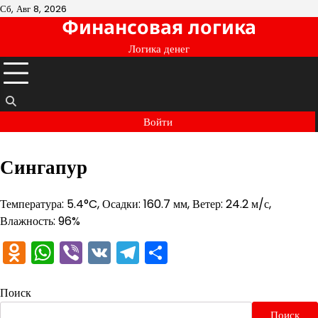
Перейти
Сб, Авг 8, 2026
Финансовая логика
к
содержимому
Логика денег
Войти
Сингапур
Температура: 5.4°C, Осадки: 160.7 мм, Ветер: 24.2 м/с,
Влажность: 96%
Odnoklassniki
WhatsApp
Viber
VK
Telegram
Отправить
Поиск
Поиск