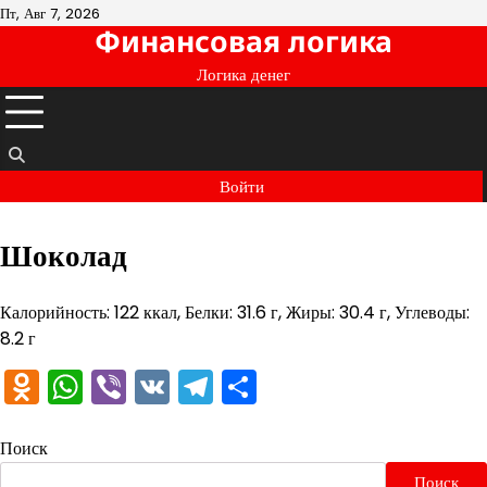
Перейти
Пт, Авг 7, 2026
Финансовая логика
к
содержимому
Логика денег
Войти
Шоколад
Калорийность: 122 ккал, Белки: 31.6 г, Жиры: 30.4 г, Углеводы:
8.2 г
Odnoklassniki
WhatsApp
Viber
VK
Telegram
Отправить
Поиск
Поиск