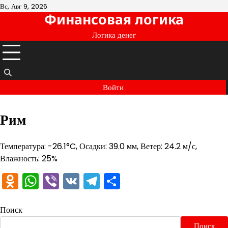
Перейти
Вс, Авг 9, 2026
Финансовая логика
к
содержимому
Логика денег
Войти
Рим
Температура: -26.1°C, Осадки: 39.0 мм, Ветер: 24.2 м/с,
Влажность: 25%
Odnoklassniki
WhatsApp
Viber
VK
Telegram
Отправить
Поиск
Поиск