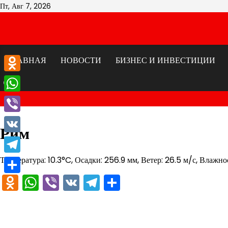
Перейти
Пт, Авг 7, 2026
к
содержимому
ГЛАВНАЯ
НОВОСТИ
БИЗНЕС И ИНВЕСТИЦИИ
Odnoklassniki
WhatsApp
Viber
Рим
VK
Температура: 10.3°C, Осадки: 256.9 мм, Ветер: 26.5 м/с, Влажн
Telegram
Odnoklassniki
WhatsApp
Viber
VK
Telegram
Отправить
Отправить