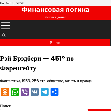
Перейти
Пн, Авг 10, 2026
Финансовая логика
к
содержимому
Логика денег
Войти
Рэй Брэдбери — 451° по
Фаренгейту
Фантастика, 1953, 256 стр. общество, власть и правда
Odnoklassniki
WhatsApp
Viber
VK
Telegram
Отправить
Поиск