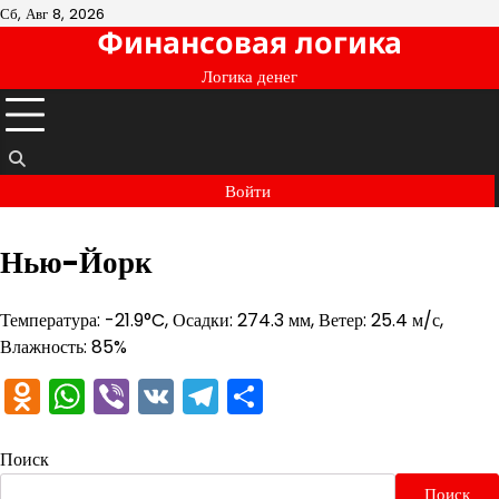
Перейти
Сб, Авг 8, 2026
Финансовая логика
к
содержимому
Логика денег
Войти
Нью-Йорк
Температура: -21.9°C, Осадки: 274.3 мм, Ветер: 25.4 м/с,
Влажность: 85%
Odnoklassniki
WhatsApp
Viber
VK
Telegram
Отправить
Поиск
Поиск