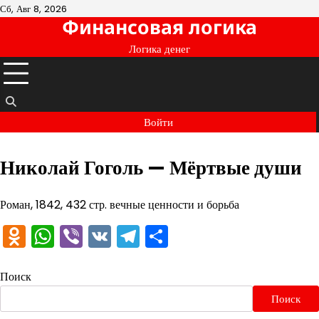
Перейти
Сб, Авг 8, 2026
Финансовая логика
к
содержимому
Логика денег
Войти
Николай Гоголь — Мёртвые души
Роман, 1842, 432 стр. вечные ценности и борьба
Odnoklassniki
WhatsApp
Viber
VK
Telegram
Отправить
Поиск
Поиск