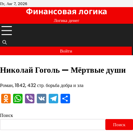
Перейти
Пт, Авг 7, 2026
Финансовая логика
к
содержимому
Логика денег
Войти
Николай Гоголь — Мёртвые души
Роман, 1842, 432 стр. борьба добра и зла
Odnoklassniki
WhatsApp
Viber
VK
Telegram
Отправить
Поиск
Поиск