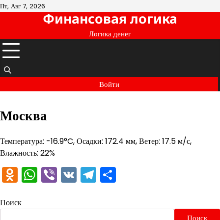
Перейти
Пт, Авг 7, 2026
Финансовая логика
к
содержимому
Логика денег
Войти
Москва
Температура: -16.9°C, Осадки: 172.4 мм, Ветер: 17.5 м/с,
Влажность: 22%
Odnoklassniki
WhatsApp
Viber
VK
Telegram
Отправить
Поиск
Поиск