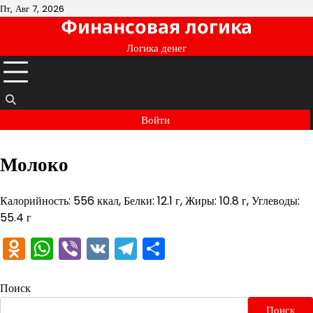
Перейти
Пт, Авг 7, 2026
Финансовая логика
к
содержимому
Логика денег
Войти
Молоко
Калорийность: 556 ккал, Белки: 12.1 г, Жиры: 10.8 г, Углеводы:
55.4 г
Odnoklassniki
WhatsApp
Viber
VK
Telegram
Отправить
Поиск
Поиск