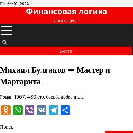
Перейти
Пн, Авг 10, 2026
Финансовая логика
к
содержимому
Логика денег
Войти
Михаил Булгаков — Мастер и
Маргарита
Роман, 1967, 480 стр. борьба добра и зла
Odnoklassniki
WhatsApp
Viber
VK
Telegram
Отправить
Поиск