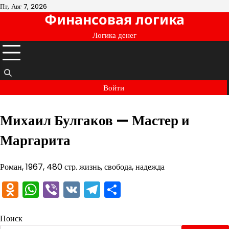
Перейти
Пт, Авг 7, 2026
Финансовая логика
к
содержимому
Логика денег
Войти
Михаил Булгаков — Мастер и
Маргарита
Роман, 1967, 480 стр. жизнь, свобода, надежда
Odnoklassniki
WhatsApp
Viber
VK
Telegram
Отправить
Поиск