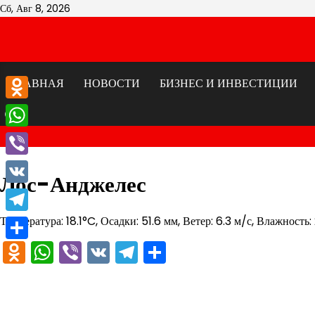
Перейти
Сб, Авг 8, 2026
к
содержимому
ГЛАВНАЯ
НОВОСТИ
БИЗНЕС И ИНВЕСТИЦИИ
Odnoklassniki
WhatsApp
Viber
Лос-Анджелес
VK
Температура: 18.1°C, Осадки: 51.6 мм, Ветер: 6.3 м/с, Влажность:
Telegram
Odnoklassniki
WhatsApp
Viber
VK
Telegram
Отправить
Отправить