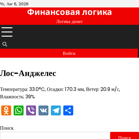
Перейти
Чт, Авг 6, 2026
Финансовая логика
к
содержимому
Логика денег
Войти
Лос-Анджелес
Температура: 33.0°C, Осадки: 170.3 мм, Ветер: 20.9 м/с,
Влажность: 39%
Odnoklassniki
WhatsApp
Viber
VK
Telegram
Отправить
Поиск
Поиск