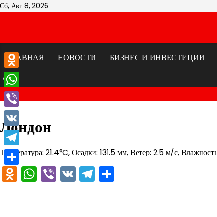
Перейти
Сб, Авг 8, 2026
к
содержимому
ГЛАВНАЯ
НОВОСТИ
БИЗНЕС И ИНВЕСТИЦИИ
Odnoklassniki
WhatsApp
Viber
Лондон
VK
Температура: 21.4°C, Осадки: 131.5 мм, Ветер: 2.5 м/с, Влажност
Telegram
Odnoklassniki
WhatsApp
Viber
VK
Telegram
Отправить
Отправить