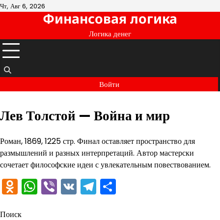
Перейти
Чт, Авг 6, 2026
Финансовая логика
к
содержимому
Логика денег
Войти
Лев Толстой — Война и мир
Роман, 1869, 1225 стр. Финал оставляет пространство для
размышлений и разных интерпретаций. Автор мастерски
сочетает философские идеи с увлекательным повествованием.
Odnoklassniki
WhatsApp
Viber
VK
Telegram
Отправить
Поиск