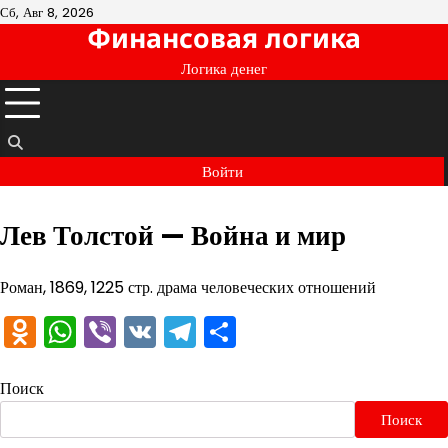
Перейти
Сб, Авг 8, 2026
Финансовая логика
к
содержимому
Логика денег
Войти
Лев Толстой — Война и мир
Роман, 1869, 1225 стр. драма человеческих отношений
Odnoklassniki
WhatsApp
Viber
VK
Telegram
Отправить
Поиск
Поиск