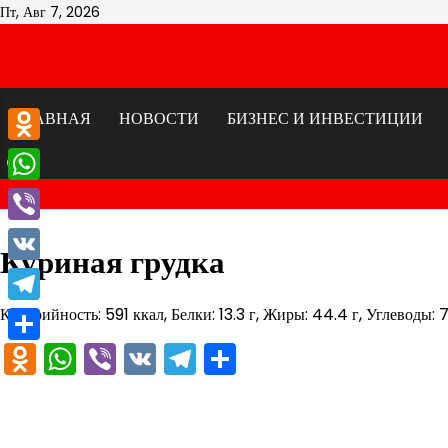
Перейти
Пт, Авг 7, 2026
к
содержимому
ГЛАВНАЯ
НОВОСТИ
БИЗНЕС И ИНВЕСТИЦИИ
Odnoklassniki
WhatsApp
Viber
Куриная грудка
VK
Калорийность: 591 ккал, Белки: 13.3 г, Жиры: 44.4 г, Углеводы: 7
Telegram
Odnoklassniki
WhatsApp
Viber
VK
Telegram
Отправить
Отправить