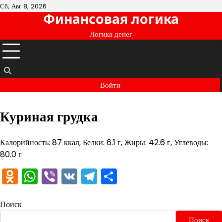
Перейти
Сб, Авг 8, 2026
Финансовая логика
к
содержимому
Логика денег
Войти
Куриная грудка
Калорийность: 87 ккал, Белки: 6.1 г, Жиры: 42.6 г, Углеводы:
80.0 г
Odnoklassniki
WhatsApp
Viber
VK
Telegram
Отправить
Поиск
Поиск