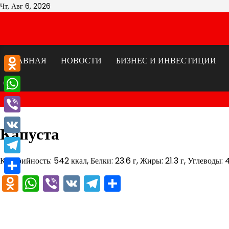
Перейти
Чт, Авг 6, 2026
к
содержимому
ГЛАВНАЯ
НОВОСТИ
БИЗНЕС И ИНВЕСТИЦИИ
Odnoklassniki
WhatsApp
Viber
Капуста
VK
Калорийность: 542 ккал, Белки: 23.6 г, Жиры: 21.3 г, Углеводы: 4
Telegram
Odnoklassniki
WhatsApp
Viber
VK
Telegram
Отправить
Отправить