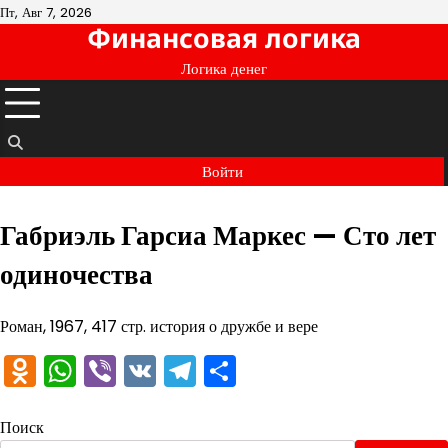
Перейти
Пт, Авг 7, 2026
Финансовая логика
к
содержимому
Логика денег
Войти
Габриэль Гарсиа Маркес — Сто лет
одиночества
Роман, 1967, 417 стр. история о дружбе и вере
Odnoklassniki
WhatsApp
Viber
VK
Telegram
Отправить
Поиск