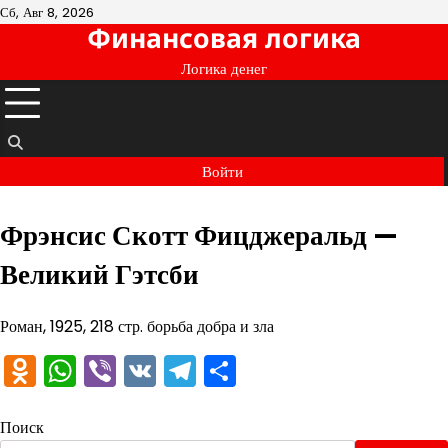
Перейти
Сб, Авг 8, 2026
Финансовая логика
к
содержимому
Логика денег
Войти
Фрэнсис Скотт Фицджеральд —
Великий Гэтсби
Роман, 1925, 218 стр. борьба добра и зла
Odnoklassniki
WhatsApp
Viber
VK
Telegram
Отправить
Поиск